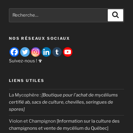
eau
:
Recherche
Recher
combien
pour
de
:
litres
NOS RÉSEAUX SOCIAUX
pour
produire
1
kg
Suivez-nous ! 🍄
de
champignon
LIENS UTILES
? »
La Mycophère
:
[Boutique pour l'achat de mycéliums
certifié ab, sacs de culture, chevilles, seringues de
spores]
Violon et Champignon
[Information sur la culture des
champignons et vente de mycélium du Québec]