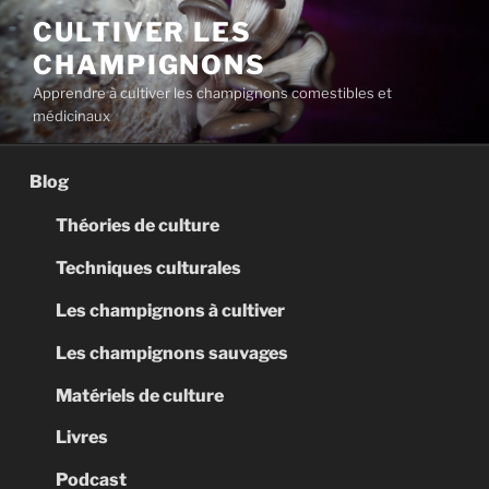
Aller
CULTIVER LES
au
CHAMPIGNONS
contenu
principal
Apprendre à cultiver les champignons comestibles et
médicinaux
Blog
Théories de culture
Techniques culturales
Les champignons à cultiver
Les champignons sauvages
Matériels de culture
Livres
Podcast