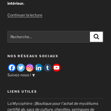
intérieur.
de
Continuer la lecture
« La
pholiote
du
Recherche
Recher
peuplier
pour
[
:
Cyclocybe
NOS RÉSEAUX SOCIAUX
aegerita
] »
Suivez-nous ! 🍄
LIENS UTILES
La Mycophère
:
[Boutique pour l'achat de mycéliums
certifié ab, sacs de culture, chevilles, seringues de