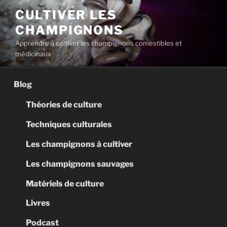
Aller
CULTIVER LES
au
CHAMPIGNONS
contenu
principal
Apprendre à cultiver les champignons comestibles et
médicinaux
Blog
Théories de culture
Techniques culturales
Les champignons à cultiver
Les champignons sauvages
Matériels de culture
Livres
Podcast