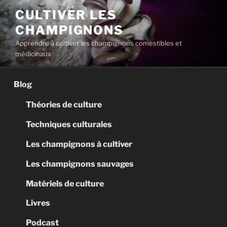
Aller
CULTIVER LES
au
CHAMPIGNONS
contenu
principal
Apprendre à cultiver les champignons comestibles et
médicinaux
Blog
Théories de culture
Techniques culturales
Les champignons à cultiver
Les champignons sauvages
Matériels de culture
Livres
Podcast