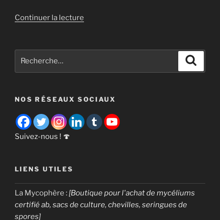
de
Continuer la lecture
« Combien
de
temps
Recherche
Recher
faut-
pour
il
:
pour
NOS RÉSEAUX SOCIAUX
faire
pousser
des
champignons
Suivez-nous ! 🍄
? »
LIENS UTILES
La Mycophère
:
[Boutique pour l'achat de mycéliums
certifié ab, sacs de culture, chevilles, seringues de
spores]