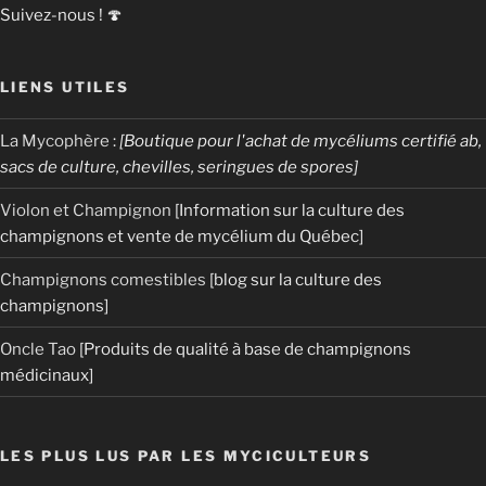
Suivez-nous ! 🍄
e
s
l
d
p
u
e
i
s
LIENS UTILES
s
n
]
p
o
La Mycophère
:
[Boutique pour l'achat de mycéliums certifié ab,
i
p
»
sacs de culture, chevilles, seringues de spores]
n
h
s
i
Violon et Champignon
[Information sur la culture des
[
l
champignons et vente de mycélium du Québec]
B
u
Champignons comestibles
o
[blog sur la culture des
s
champignons]
l
]
e
Oncle Tao
[Produits de qualité à base de champignons
t
»
médicinaux]
u
s
p
LES PLUS LUS PAR LES MYCICULTEURS
i