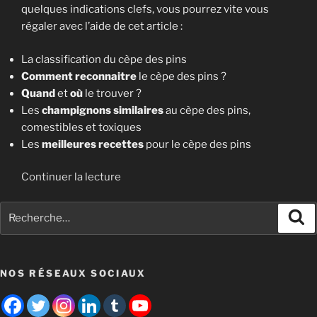
t
e
quelques indications clefs, vous pourrez vite vous
p
u
c
régaler avec l’aide de cet article :
i
s
è
n
p
La classification du cèpe des pins
p
s
i
Comment reconnaitre
le cèpe des pins ?
e
[
n
Quand
et
où
le trouver ?
d
B
o
Les
champignons similaires
au cèpe des pins,
e
o
p
comestibles et toxiques
s
l
h
Les
meilleures recettes
pour le cèpe des pins
p
e
i
i
t
l
d
Continuer la lecture
n
u
u
e
s
s
Recherche
s
«
[
p
Re
pour
]
B
i
:
L
o
n
»
e
l
o
NOS RÉSEAUX SOCIAUX
c
e
p
è
t
h
p
u
i