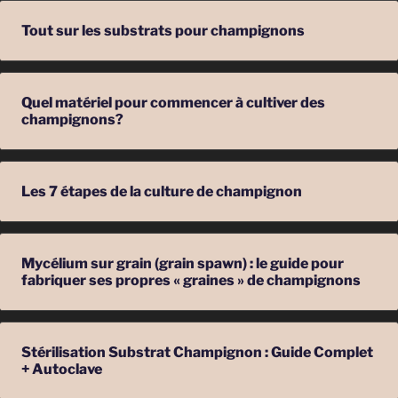
n
o
Tout sur les substrats pour champignons
p
h
i
Quel matériel pour commencer à cultiver des
l
champignons?
u
s
]
Les 7 étapes de la culture de champignon
»
Mycélium sur grain (grain spawn) : le guide pour
fabriquer ses propres « graines » de champignons
Stérilisation Substrat Champignon : Guide Complet
+ Autoclave