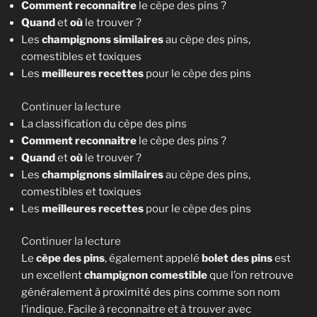
Comment reconnaitre
le cèpe des pins ?
L
Quand
et
où
le trouver ?
e
Les
champignons similaires
au cèpe des pins,
c
comestibles et toxiques
è
Les
meilleures recettes
pour le cèpe des pins
p
e
d
Continuer la lecture
d
e
La classification du cèpe des pins
e
«
Comment reconnaitre
le cèpe des pins ?
s
Quand
et
où
le trouver ?
p
L
Les
champignons similaires
au cèpe des pins,
i
e
comestibles et toxiques
n
c
Les
meilleures recettes
pour le cèpe des pins
s
è
[
d
Continuer la lecture
p
B
e
Le
cèpe des pins
, également appelé
bolet des pins
est
e
o
«
un excellent
champignon comestible
que l’on retrouve
d
l
généralement à proximité des pins comme son nom
e
e
L
l’indique. Facile à reconnaitre et à trouver avec
s