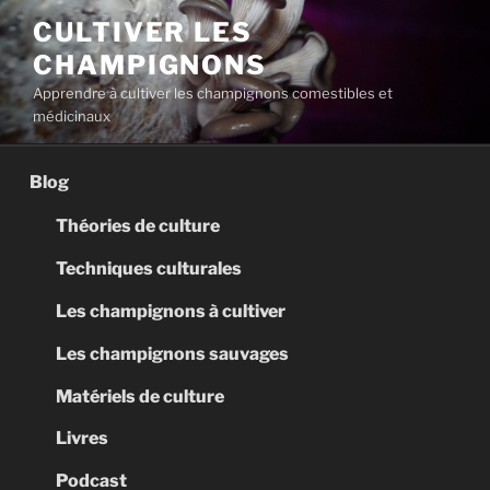
Aller
CULTIVER LES
au
CHAMPIGNONS
contenu
principal
Apprendre à cultiver les champignons comestibles et
médicinaux
Blog
Théories de culture
Techniques culturales
Les champignons à cultiver
Les champignons sauvages
Matériels de culture
Livres
Podcast