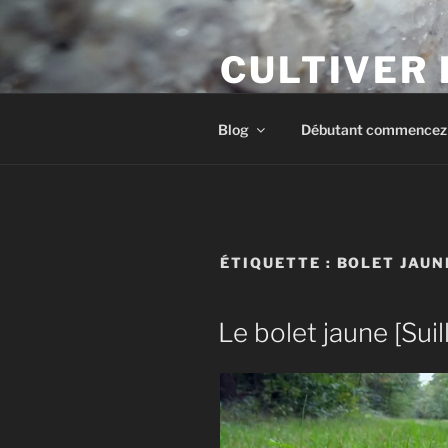
Aller
au
CULTIVER
contenu
principal
Apprendre à cultiver les cham
Blog
Débutant commencez i
ÉTIQUETTE :
BOLET JAUN
Le bolet jaune [Suil