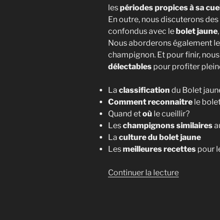
les
périodes propices à sa cuei
En outre, nous discuterons de
confondus avec le
bolet jaune
Nous aborderons également l
champignon. Et pour finir, no
délectables
pour profiter plei
La
classification
du Bolet jaun
Comment reconnaitre
le bolet
Quand et
où
le cueillir?
Les
champignons similaires
au
La
culture du bolet jaune
Les
meilleures recettes
pour l
de
Continuer la lecture
« Le
bolet
jaune
[Suillus