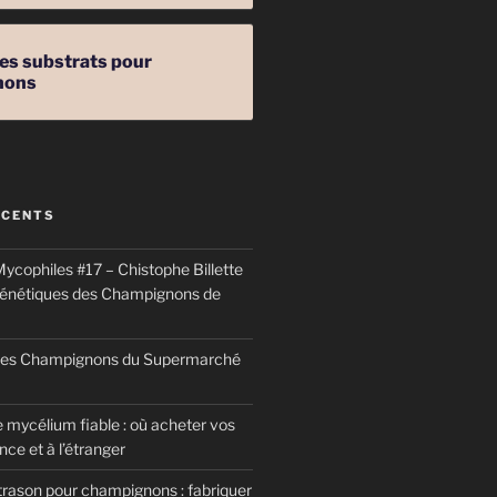
les substrats pour
nons
ÉCENTS
ycophiles #17 – Chistophe Billette
génétiques des Champignons de
 des Champignons du Supermarché
 mycélium fiable : où acheter vos
ce et à l’étranger
trason pour champignons : fabriquer