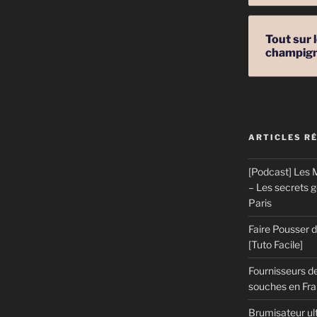
Tout sur 
champig
ARTICLES R
[Podcast] Les M
– Les secrets 
Paris
Faire Pousser
[Tuto Facile]
Fournisseurs de
souches en Fran
Brumisateur ul