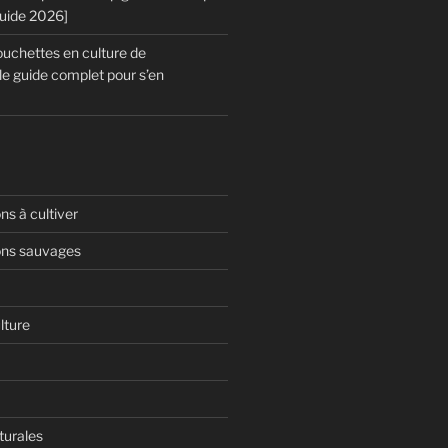
Guide 2026]
chettes en culture de
le guide complet pour s’en
s à cultiver
ns sauvages
lture
turales