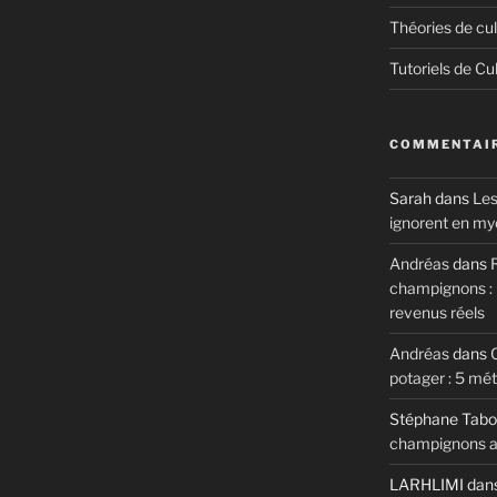
Théories de cul
Tutoriels de Cu
COMMENTAIR
Sarah
dans
Les
ignorent en my
Andréas
dans
R
champignons : m
revenus réels
Andréas
dans
potager : 5 mé
Stéphane Tabo
champignons au
LARHLIMI
dan