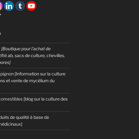

S
:
[Boutique pour l'achat de
fié ab, sacs de culture, chevilles,
pores]
mpignon
[Information sur la culture
ns et vente de mycélium du
omestibles
[blog sur la culture des
duits de qualité à base de
édicinaux]