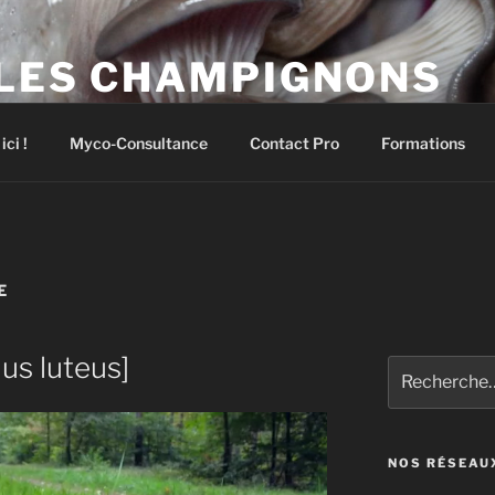
 LES CHAMPIGNONS
pignons comestibles et médicinaux
ci !
Myco-Consultance
Contact Pro
Formations
E
lus luteus]
Recherche
pour
:
NOS RÉSEAU