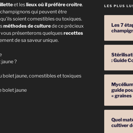
llette
et les
lieux où il préfère croître
.
LES PLUS LU
s champignons qui peuvent être
, qu’ils soient comestibles ou toxiques.
Les 7 éta
es
méthodes de culture
de ce précieux
champig
us vous présenterons quelques
recettes
nement de sa saveur unique.
e
Stérilis
: Guide C
 jaune ?
 bolet jaune, comestibles et toxiques
Mycélium 
guide pou
e bolet jaune
« graines
Quel mat
cultiver