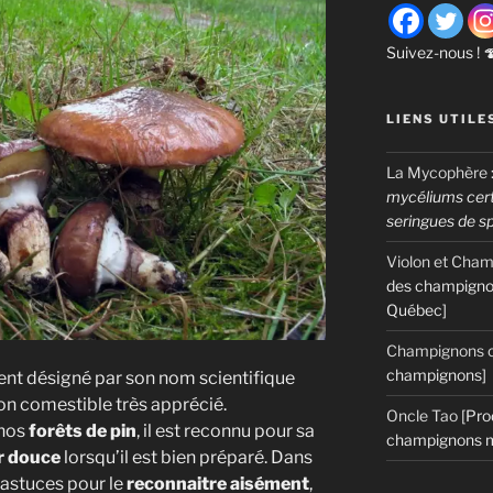
Suivez-nous ! 
LIENS UTILE
La Mycophère
mycéliums certi
seringues de s
Violon et Cha
des champigno
Québec]
Champignons c
champignons]
ent désigné par son nom scientifique
on comestible très apprécié.
Oncle Tao
[Pro
 nos
forêts de pin
, il est reconnu pour sa
champignons m
r douce
lorsqu’il est bien préparé. Dans
s astuces pour le
reconnaitre aisément
,