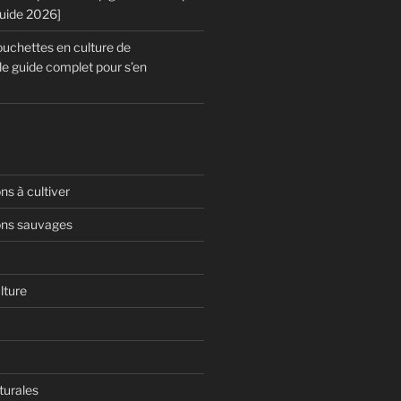
Guide 2026]
chettes en culture de
le guide complet pour s’en
s à cultiver
ns sauvages
lture
turales