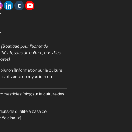

S
:
[Boutique pour l'achat de
fié ab, sacs de culture, chevilles,
pores]
mpignon
[Information sur la culture
ns et vente de mycélium du
omestibles
[blog sur la culture des
duits de qualité à base de
édicinaux]