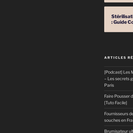
Stérilis
: Guide C
] »
ARTICLES R
[Podcast] Les M
– Les secrets 
Paris
Faire Pousser
[Tuto Facile]
Fournisseurs de
souches en Fran
Brumisateur ul