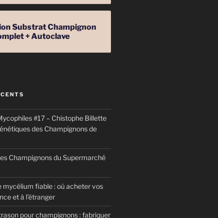
ation Substrat Champignon
omplet + Autoclave
ÉCENTS
ycophiles #17 – Chistophe Billette
génétiques des Champignons de
 des Champignons du Supermarché
 mycélium fiable : où acheter vos
ce et à l’étranger
trason pour champignons : fabriquer