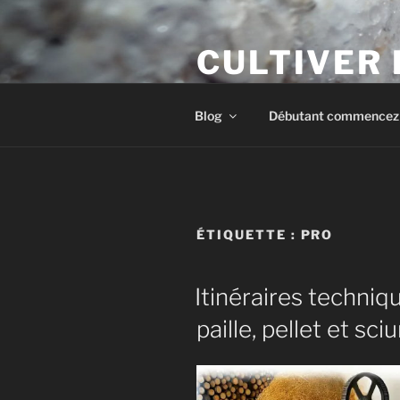
Aller
au
CULTIVER
contenu
principal
Apprendre à cultiver les cham
Blog
Débutant commencez i
ÉTIQUETTE :
PRO
Itinéraires techniq
paille, pellet et sc