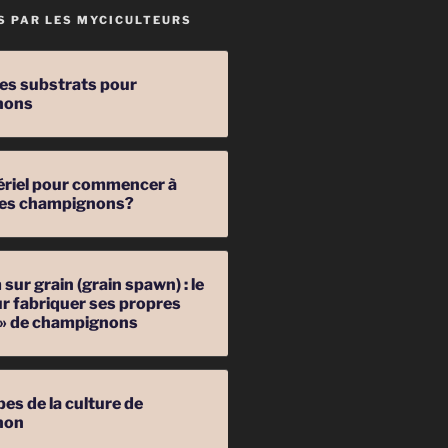
S PAR LES MYCICULTEURS
les substrats pour
nons
ériel pour commencer à
 des champignons?
sur grain (grain spawn) : le
r fabriquer ses propres
 » de champignons
pes de la culture de
non