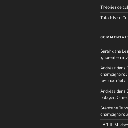
Théories de cul
Tutoriels de Cu
COMMENTAIR
Sarah
dans
Les
ignorent en my
Andréas
dans
R
champignons : m
revenus réels
Andréas
dans
potager : 5 mé
Stéphane Tabo
champignons au
LARHLIMI
dan