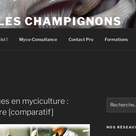
 LES CHAMPIGNONS
pignons comestibles et médicinaux
ci !
Myco-Consultance
Contact Pro
Formations
ues en myciculture :
Recherche
pour
iure [comparatif]
:
NOS RÉSEAU