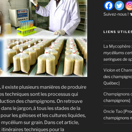
Suivez-nous ! 
LIENS UTILE
La Mycophère
mycéliums certi
seringues de s
Violon et Cha
des champigno
Québec]
 il existe plusieurs manières de produire
es techniques sont les processus qui
Champignons c
champignons]
oduction des champignons. On retrouve
ans le jargon, à tous les stades de la
Oncle Tao
[Pro
pour les géloses et les cultures liquides,
champignons m
 mycélium sur grain. Dans cet article,
itinéraires techniques pour la