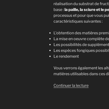
réalisation du substrat de fruct
base :
la paille, la sciure et le pe
processus et pour que vous puis
caractéristiques suivantes :
L’obtention des matières prem
La mise en oeuvre complète de 
Les possibilités de supplémen
Les espèces fongiques possible
Le rendement
Vous verrons également les alt
matières utilisables dans ces d
de
Continuer la lecture
« Itinéraires
techniques
en
mycicultur