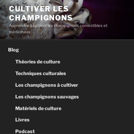
Aller
CULTIVER LES
au
CHAMPIGNONS
contenu
principal
Apprendre à cultiver les champignons comestibles et
médicinaux
Blog
Théories de culture
Techniques culturales
Les champignons à cultiver
Les champignons sauvages
Matériels de culture
Livres
Podcast