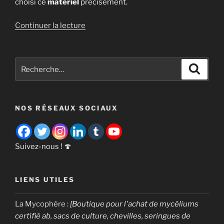
choisi ce
matériel
précisément.
de
Continuer la lecture
« Quel
matériel
pour
Recherche
Recher
commencer
pour
à
:
cultiver
NOS RÉSEAUX SOCIAUX
des
champignons? »
Suivez-nous ! 🍄
LIENS UTILES
La Mycophère
:
[Boutique pour l'achat de mycéliums
certifié ab, sacs de culture, chevilles, seringues de