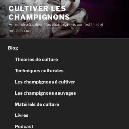
Aller
CULTIVER LES
au
CHAMPIGNONS
contenu
principal
Apprendre à cultiver les champignons comestibles et
médicinaux
Blog
Théories de culture
Techniques culturales
Les champignons à cultiver
Les champignons sauvages
Matériels de culture
Livres
Podcast