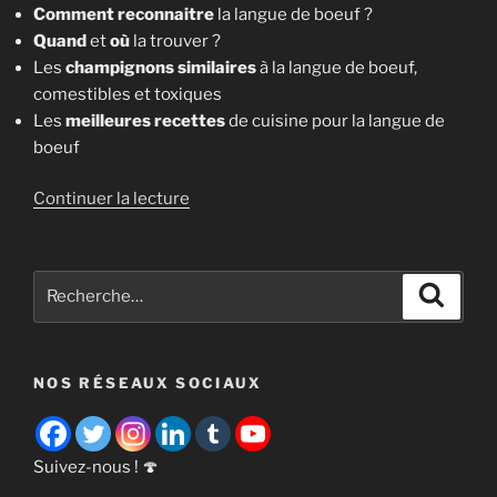
Comment reconnaitre
la langue de boeuf ?
Quand
et
où
la trouver ?
Les
champignons similaires
à la langue de boeuf,
comestibles et toxiques
Les
meilleures recettes
de cuisine pour la langue de
boeuf
de
Continuer la lecture
« Le
champignon
Langue
Recherche
Recher
de
pour
boeuf
:
[Fistulina
NOS RÉSEAUX SOCIAUX
Hepatica] »
Suivez-nous ! 🍄