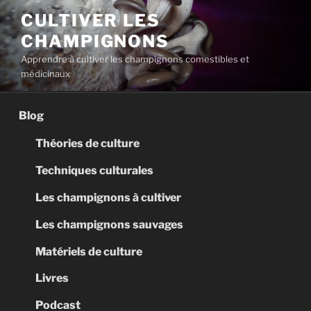
Aller
CULTIVER LES
au
CHAMPIGNONS
contenu
principal
Apprendre à cultiver les champignons comestibles et
médicinaux
Blog
Théories de culture
Techniques culturales
Les champignons à cultiver
Les champignons sauvages
Matériels de culture
Livres
Podcast