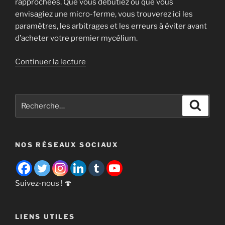
rapprochées. Que vous débutiez ou que vous
envisagiez une micro-ferme, vous trouverez ici les
paramètres, les arbitrages et les erreurs à éviter avant
d’acheter votre premier mycélium.
de
Continuer la lecture
« Cultiver
le
shiitake
Recherche
Recher
:
pour
guide
:
complet
NOS RÉSEAUX SOCIAUX
de
la
culture
(bûche
Suivez-nous ! 🍄
et
blocs) »
LIENS UTILES