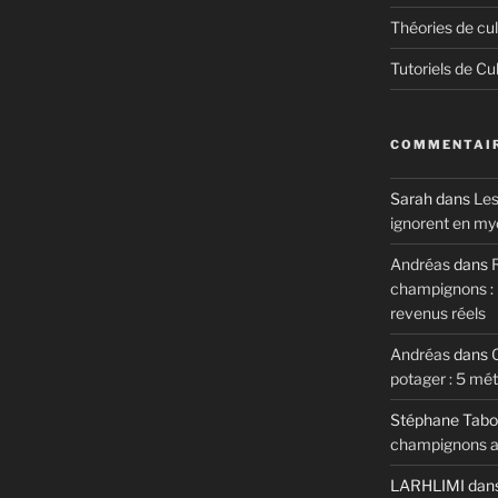
Théories de cul
Tutoriels de Cu
COMMENTAIR
Sarah
dans
Les
ignorent en my
Andréas
dans
R
champignons : m
revenus réels
Andréas
dans
potager : 5 mé
Stéphane Tabo
champignons au
LARHLIMI
dan