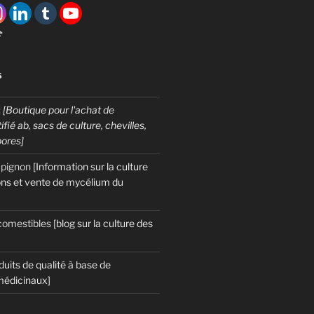

S
:
[Boutique pour l'achat de
fié ab, sacs de culture, chevilles,
pores]
mpignon
[Information sur la culture
ns et vente de mycélium du
omestibles
[blog sur la culture des
duits de qualité à base de
édicinaux]