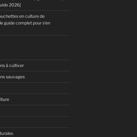
Guide 2026]
chettes en culture de
le guide complet pour s’en
s à cultiver
ns sauvages
lture
turales