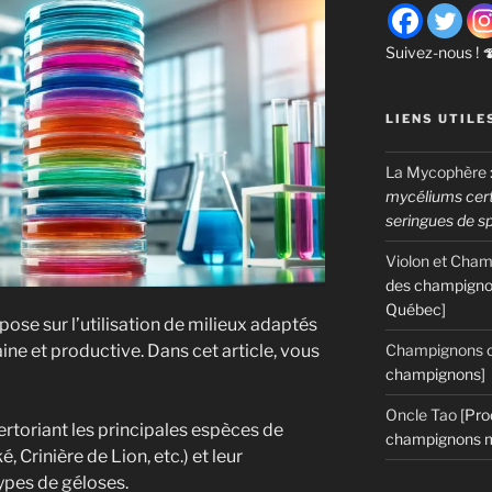
Suivez-nous ! 
LIENS UTILE
La Mycophère
mycéliums certi
seringues de s
Violon et Cha
des champigno
Québec]
ose sur l’utilisation de milieux adaptés
ine et productive. Dans cet article, vous
Champignons c
champignons]
Oncle Tao
[Pro
rtoriant les principales espèces de
champignons m
 Crinière de Lion, etc.) et leur
ypes de géloses.