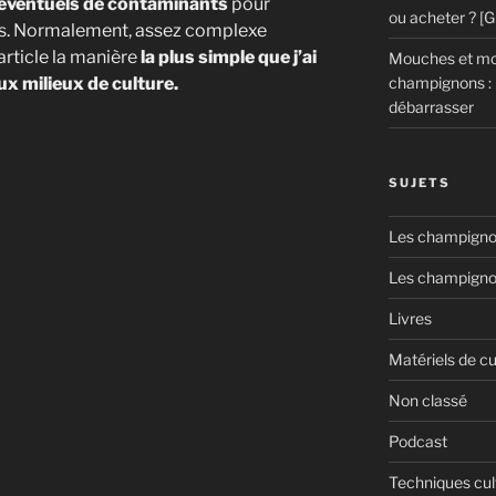
éventuels de contaminants
pour
ou acheter ? [
es. Normalement, assez complexe
article la manière
la plus simple que j’ai
Mouches et mou
champignons : 
ux milieux de culture.
débarrasser
SUJETS
Les champignon
Les champigno
Livres
Matériels de cu
Non classé
Podcast
Techniques cul