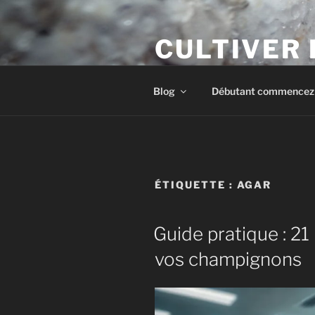
Aller
au
CULTIVER
contenu
principal
Apprendre à cultiver les cham
Blog
Débutant commencez i
ÉTIQUETTE :
AGAR
Guide pratique : 21
vos champignons