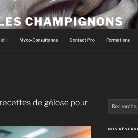
 LES CHAMPIGNONS
pignons comestibles et médicinaux
ci !
Myco-Consultance
Contact Pro
Formations
 recettes de gélose pour
Recherche
pour
:
NOS RÉSEAU