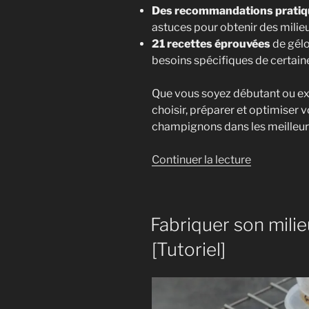
Des recommandations pratiq
astuces pour obtenir des milie
21 recettes éprouvées
de gélo
besoins spécifiques de certaine
Que vous soyez débutant ou ex
choisir, préparer et optimiser 
champignons dans les meilleur
de
Continuer la lecture
« Guide
pratique
:
Fabriquer son milie
21
recettes
[Tutoriel]
de
gélose
pour
vos