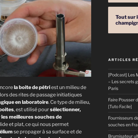
ns »
Tout sur 
champig
ARTICLES R
[Podcast] Les M
– Les secrets 
encore
la boite de pétri
est un milieu de
Paris
 lors des rites de passage initiatiques
Faire Pousser
ngique en laboratoire
. Ce type de milieu,
[Tuto Facile]
boites
, est utilisé pour
sélectionner,
 les meilleures souches de
Fournisseurs de
olide et plat, ce qui nous permet
souches en Fran
élium
se propager à sa surface et de
Brumisateur ul