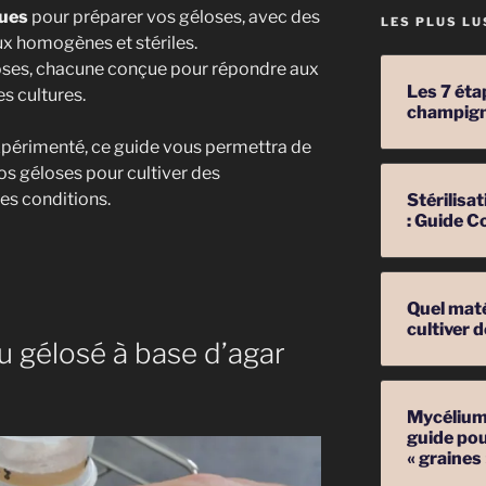
ues
pour préparer vos géloses, avec des
LES PLUS LU
ux homogènes et stériles.
ses, chacune conçue pour répondre aux
Les 7 éta
s cultures.
champig
périmenté, ce guide vous permettra de
vos géloses pour cultiver des
es conditions.
Stérilis
: Guide C
Quel mat
cultiver
u gélosé à base d’agar
Mycélium 
guide pou
« graines