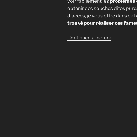
voir facilement les
problèmes 
obtenir des souches dites pur
d’accès, je vous offre dans cet 
trouvé pour réaliser ces fame
de
Continuer la lecture
« Fabriquer
son
milieu
gélosé
à
base
d’agar
[Tutoriel] »