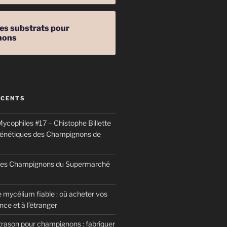
les substrats pour
nons
ÉCENTS
ycophiles #17 – Chistophe Billette
génétiques des Champignons de
 des Champignons du Supermarché
 mycélium fiable : où acheter vos
ce et à l’étranger
trason pour champignons : fabriquer