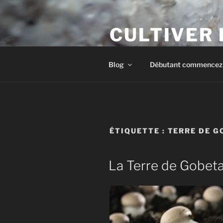
Aller
au
CULTIVER
contenu
principal
Apprendre à cultiver les cham
Blog
Débutant commencez i
ÉTIQUETTE :
TERRE DE G
La Terre de Gobet