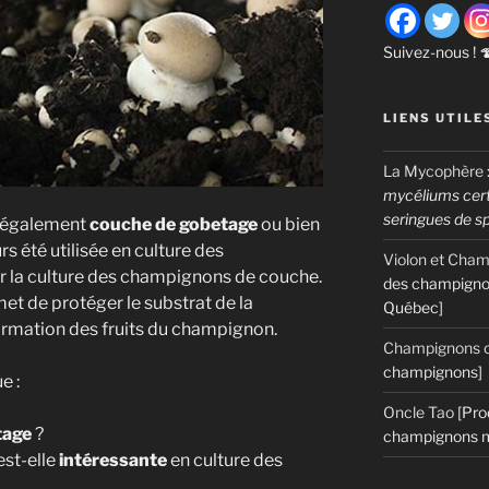
Suivez-nous ! 
LIENS UTILE
La Mycophère
mycéliums certi
seringues de s
e également
couche de gobetage
ou bien
urs été utilisée en culture des
Violon et Cha
la culture des champignons de couche.
des champigno
et de protéger le substrat de la
Québec]
formation des fruits du champignon.
Champignons c
champignons]
e :
Oncle Tao
[Pro
tage
?
champignons m
est-elle
intéressante
en culture des