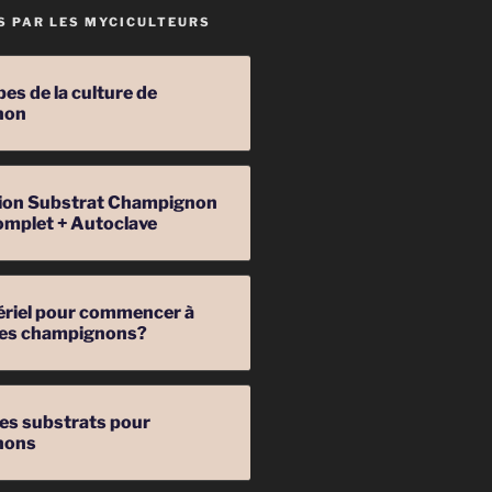
S PAR LES MYCICULTEURS
pes de la culture de
non
ation Substrat Champignon
omplet + Autoclave
ériel pour commencer à
 des champignons?
les substrats pour
nons