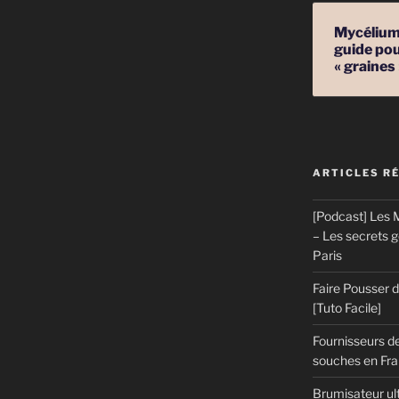
Mycélium 
guide pou
« graines
ARTICLES R
[Podcast] Les M
– Les secrets 
Paris
Faire Pousser
[Tuto Facile]
Fournisseurs de
souches en Fran
Brumisateur ul