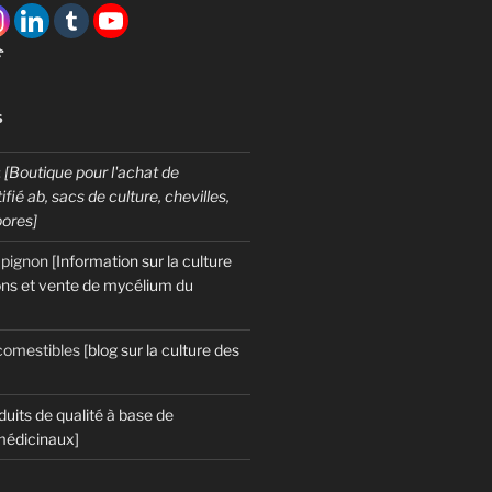

S
:
[Boutique pour l'achat de
fié ab, sacs de culture, chevilles,
pores]
mpignon
[Information sur la culture
ns et vente de mycélium du
omestibles
[blog sur la culture des
duits de qualité à base de
édicinaux]