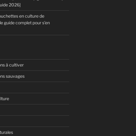
Guide 2026]
chettes en culture de
le guide complet pour s’en
s à cultiver
ns sauvages
lture
turales