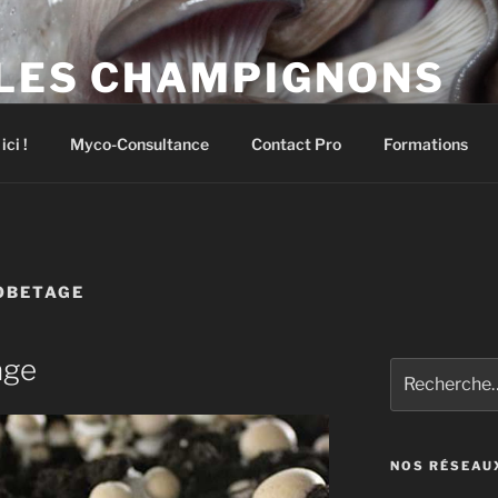
 LES CHAMPIGNONS
pignons comestibles et médicinaux
ci !
Myco-Consultance
Contact Pro
Formations
OBETAGE
age
Recherche
pour
:
NOS RÉSEAU