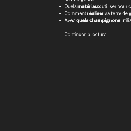
Quels
matériaux
utiliser pour 
Comment
réaliser
sa terre de 
Avec
quels champignons
utili
de
Continuer la lecture
« La
Terre
de
Gobetage »