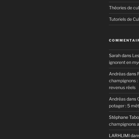
Théories de cul
Tutoriels de Cu
COMMENTAIR
Sarah
dans
Les
ignorent en my
Andréas
dans
R
champignons : m
revenus réels
Andréas
dans
potager : 5 mé
Stéphane Tabo
champignons au
LARHLIMI
dan