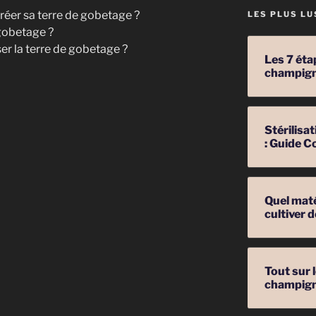
créer sa terre de gobetage ?
LES PLUS LU
gobetage ?
ser la terre de gobetage ?
Les 7 éta
champig
Stérilis
: Guide C
Quel mat
cultiver
Tout sur 
champig