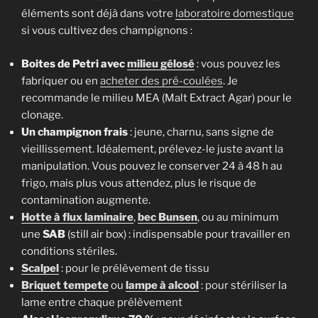
éléments sont déjà dans votre
laboratoire domestique
si vous cultivez des champignons :
Boites de Petri avec
milieu gélosé
: vous pouvez les
fabriquer ou en
acheter des pré-coulées
. Je
recommande le milieu MEA (Malt Extract Agar) pour le
clonage.
Un champignon frais
: jeune, charnu, sans signe de
vieillissement. Idéalement, prélevez-le juste avant la
manipulation. Vous pouvez le conserver 24 à 48 h au
frigo, mais plus vous attendez, plus le risque de
contamination augmente.
Hotte à flux laminaire
,
bec Bunsen
, ou au minimum
une
SAB
(still air box) : indispensable pour travailler en
conditions stériles.
Scalpel
: pour le prélèvement de tissu
Briquet tempete
ou
lampe à alcool
: pour stériliser la
lame entre chaque prélèvement