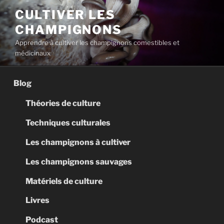
Aller
CULTIVER LES
au
CHAMPIGNONS
contenu
principal
Apprendre à cultiver les champignons comestibles et
médicinaux
Blog
Théories de culture
Techniques culturales
Les champignons à cultiver
Les champignons sauvages
Matériels de culture
Livres
Podcast