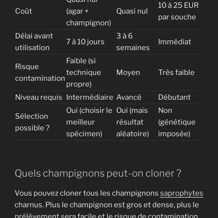
10 à 25 EUR
Coût
(agar +
Quasi nul
par souche
champignon)
Délai avant
3 à 6
7 à 10 jours
Immédiat
utilisation
semaines
Faible (si
Risque
technique
Moyen
Très faible
contamination
propre)
Niveau requis
Intermédiaire
Avancé
Débutant
Oui (choisir le
Oui (mais
Non
Sélection
meilleur
résultat
(génétique
possible ?
spécimen)
aléatoire)
imposée)
Quels champignons peut-on cloner ?
Vous pouvez cloner tous les champignons
saprophytes
charnus. Plus le champignon est gros et dense, plus le
prélèvement sera facile et le risque de contamination