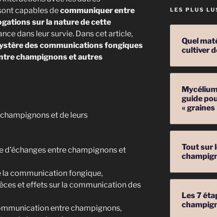
sont capables de
communiquer entre
LES PLUS LU
ogations sur la nature de cette
nce dans leur survie. Dans cet article,
Quel mat
mystère des communications fongiques
cultiver
entre champignons et autres
Mycélium 
guide pou
« graines
 champignons et de leurs
Tout sur 
me d’échanges entre champignons et
champig
 la communication fongique,
èces et effets sur la communication des
Les 7 éta
champig
mmunication entre champignons,