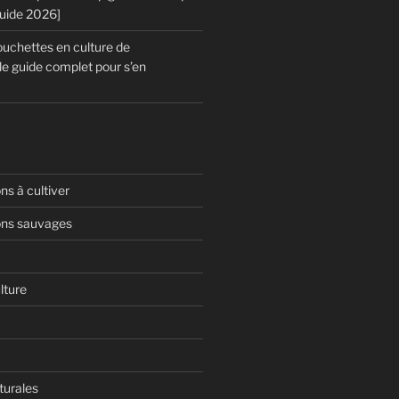
Guide 2026]
chettes en culture de
le guide complet pour s’en
s à cultiver
ns sauvages
lture
turales