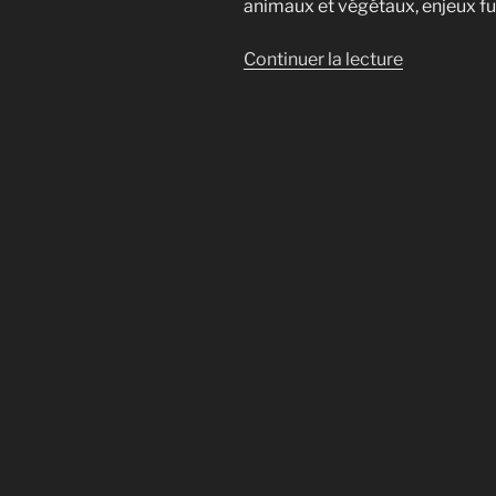
animaux et végétaux, enjeux fu
de
Continuer la lecture
« Les
champigno
peuvent-
ils
parler
?
Décryptag
du
mystère
des
communica
fongiques »