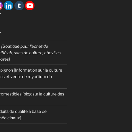

S
:
[Boutique pour l'achat de
fié ab, sacs de culture, chevilles,
pores]
mpignon
[Information sur la culture
ns et vente de mycélium du
omestibles
[blog sur la culture des
duits de qualité à base de
édicinaux]