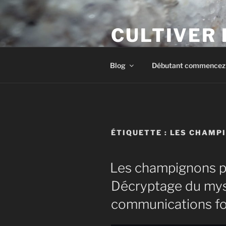
Aller
au
CULTIVER
contenu
principal
Apprendre à cultiver les cham
Blog
Débutant commencez i
ÉTIQUETTE :
LES CHAMPI
Les champignons pe
Décryptage du mys
communications f