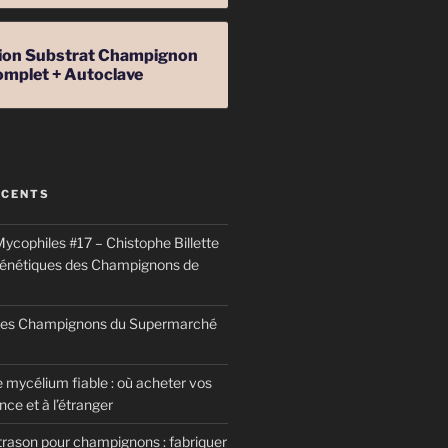
ation Substrat Champignon
omplet + Autoclave
ÉCENTS
ycophiles #17 – Chistophe Billette
génétiques des Champignons de
 des Champignons du Supermarché
 mycélium fiable : où acheter vos
ce et à l’étranger
trason pour champignons : fabriquer