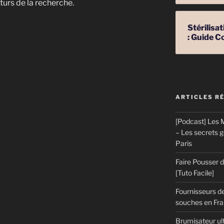
turs de la recherche.
Stérilis
: Guide C
ns
ARTICLES R
e
[Podcast] Les M
– Les secrets 
Paris
tions
Faire Pousser
[Tuto Facile]
Fournisseurs de
souches en Fran
Brumisateur ul