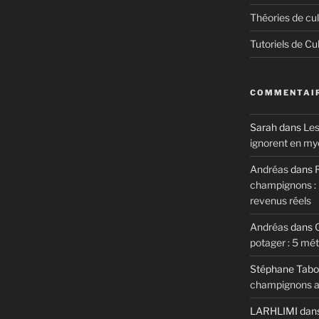
Théories de cul
Tutoriels de Cu
COMMENTAIR
Sarah
dans
Les
ignorent en my
Andréas
dans
R
champignons : m
revenus réels
Andréas
dans
potager : 5 mé
Stéphane Tabo
champignons au
LARHLIMI
dan