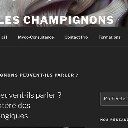
 LES CHAMPIGNONS
pignons comestibles et médicinaux
ci !
Myco-Consultance
Contact Pro
Formations
GNONS PEUVENT-ILS PARLER ?
uvent-ils parler ?
Recherche
pour
tère des
:
ongiques
NOS RÉSEAU