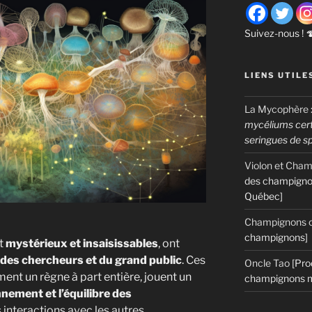
Suivez-nous ! 
LIENS UTILE
La Mycophère
mycéliums certi
seringues de s
Violon et Cha
des champigno
Québec]
Champignons c
champignons]
t
mystérieux et insaisissables
, ont
 des chercheurs et du grand public
. Ces
Oncle Tao
[Pro
ent un règne à part entière, jouent un
champignons m
nnement et l’équilibre des
s interactions avec les autres