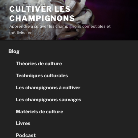
Aller
CULTIVER LES
au
CHAMPIGNONS
contenu
principal
Apprendre à cultiver les champignons comestibles et
médicinaux
Blog
Théories de culture
Techniques culturales
Les champignons à cultiver
Les champignons sauvages
Matériels de culture
Livres
Podcast